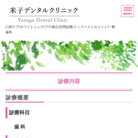
米子市の歯科・歯医者 
口腔ケア/ホワイトニング/プチ矯正/訪問診療/ドックベストセメント/一般
歯科
ホーム
診療内容
医院概要
診療内容
院内紹介
診療概要
アクセス
診療科目
歯 科