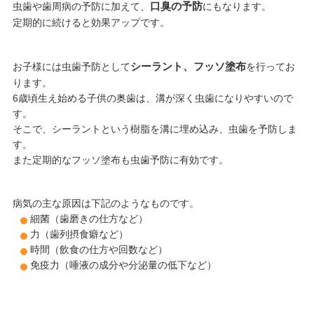
口臭の予防
虫歯や歯周病の予防に加えて、
にもなります。
定期的に続けると効果アップです。
シーラント、フッソ塗布
お子様には虫歯予防として
を行ってお
ります。
6歳頃生え始める子供の奥歯は、溝が深く虫歯になりやすいので
す。
そこで、シーラントという樹脂を溝に埋め込み、虫歯を予防しま
す。
また定期的なフッソ塗布も虫歯予防に有効です。
病気の主な原因は下記のようなものです。
細菌（歯磨きの仕方など）
力（歯列摂食癖など）
時間（飲食の仕方や回数など）
免疫力（唾液の成分や分泌量の低下など）